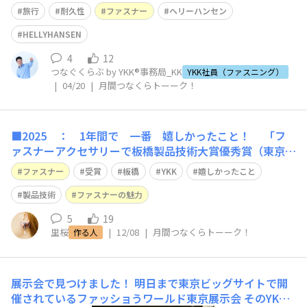
に、重さはわずか1.3kg！旅が趣味で、バックパッカー時
旅行
耐久性
ファスナー
ヘリーハンセン
代は「機内持ち込み7kg制限」の中で長期旅行もしてきた
ので、鞄の軽さはかなり重要視しています。この10年で、
HELLYHANSEN
この鞄と一緒に20カ国くら
4
12
つなぐくらぶ by YKK®事務局_KK
YKK社員（ファスニング）
|
04/20
|
月間つなくらトーーク！
■2025 ： 1年間で 一番 嬉しかったこと！ 「フ
ァスナーアクセサリーで板橋製品技術大賞優秀賞（東京商
工会議所板橋支部賞）を受賞したこと！ ■一番のわくわ
ファスナー
受賞
板橋
YKK
嬉しかったこと
くポイントは！？ ファスナーアクセサリーを製作してき
て、デザインで受賞したことはありましたが、製品技術と
製品技術
ファスナーの魅力
して認められたことが本当に嬉し
5
19
里桜
|
12/08
|
月間つなくらトーーク！
作る人
展示会で見つけました！
明日まで東京ビッグサイトで開
催されているファッショうワールド東京展示会 そのYKK