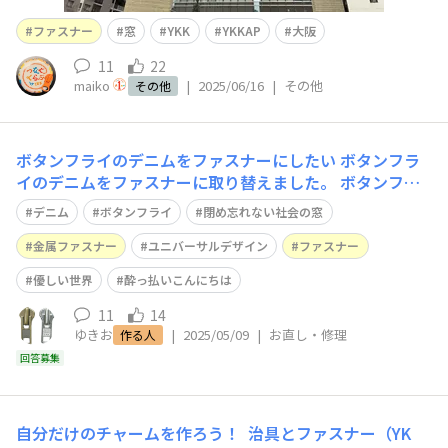
ファスナー
窓
YKK
YKKAP
大阪
11
22
maiko
|
2025/06/16
|
その他
その他
ボタンフライのデニムをファスナーにしたい
ボタンフラ
イのデニムをファスナーに取り替えました。 ボタンフラ
イのドットボタンを１つずつ留めるのが難しくなってきた
デニム
ボタンフライ
閉め忘れない社会の窓
のでファスナーに載せ替え出来ないかというご相談。 構
造として不可能ではないので少し改造してファスナーにし
金属ファスナー
ユニバーサルデザイン
ファスナー
ました。 これで酔っ払ってても、寝ぼけてても開けっぱ
優しい世界
酔っ払いこんにちは
なしは防げるはず！！
11
14
ゆきお
|
2025/05/09
|
お直し・修理
作る人
回答募集
自分だけのチャームを作ろう！
治具とファスナー（YK