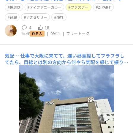
うと５３３になります。 ファスナーは生地の色もエレメ
色遊び
ティファニーカラー
ファスナー
ZIPART
ントの色も自由に遊べる、それがとっても魅力的だと思い
ます。
綺麗
アクセサリー
憧れ
4
18
里桜
|
09/11
|
フリートーク
作る人
気配…
仕事で大阪に来てて、遅い昼食探してフラフラし
てたら、目線とは別の方向から何やら気配を感じて振り返
ると…写真のビルに見下ろされてました笑