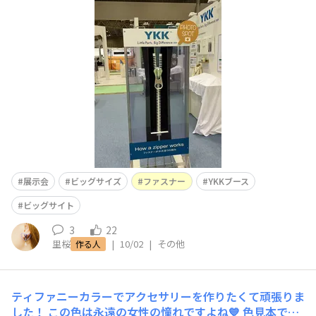
さんのブースでphoto spotの大きなファスナーを発
見！！！ こんな大きなファスナーが作れるんだーと感動
しました。 なんかご利益有りそうな気がします笑 是非
実物を見に行って
展示会
ビッグサイズ
ファスナー
YKKブース
ビッグサイト
3
22
里桜
|
10/02
|
その他
作る人
ティファニーカラーでアクセサリーを作りたくて頑張りま
した！ この色は永遠の女性の憧れですよね💙 色見本でい