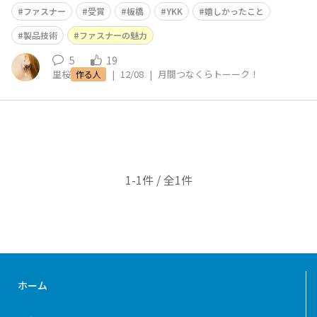
工会議所板橋支部賞）を受賞したこと！ ■一番のわくわ
ファスナー
受賞
板橋
YKK
嬉しかったこと
くポイントは！？ ファスナーアクセサリーを製作してき
て、デザインで受賞したことはありましたが、製品技術と
製品技術
ファスナーの魅力
して認められたことが本当に嬉し
5
19
里桜
|
12/08
|
月間つなくらトーーク！
作る人
1-1件 / 全1件
ホーム