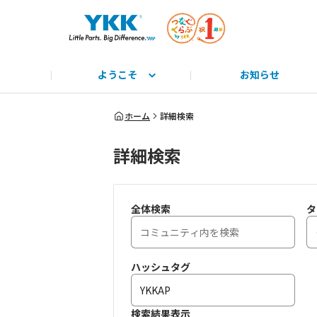
ようこそ
お知らせ
サイト説明と使い方
みんな教えて！
公式HP
とっておきのYKK
みんなで学ぼう！
つながるーる
商標
ホーム
詳細検索
詳細検索
全体検索
タ
ハッシュタグ
検索結果表示