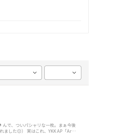
️ んで、ついパシャリな一枚。まぁ今後
😐） 実はこれ、YKK AP「Archi