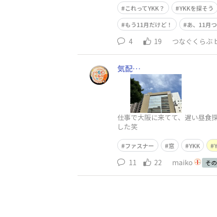
これってYKK？
YKKを探そう
もう11月だけど！
あ、11月
4
19
つなぐくらぶ by
気配…
仕事で大阪に来てて、遅い昼食
した笑
ファスナー
窓
YKK
11
22
maiko
その