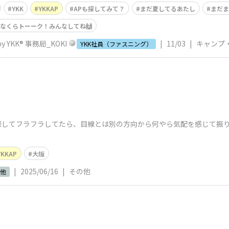
YKK
YKKAP
APも探してみて？
まだ夏してるあたし
まだま
つなくらトーーク！みんなしてね🙌
 YKK® 事務局_KOKI
|
11/03
|
キャンプ
YKK社員（ファスニング）
探してフラフラしてたら、目線とは別の方向から何やら気配を感じて振
YKKAP
大阪
|
2025/06/16
|
その他
他