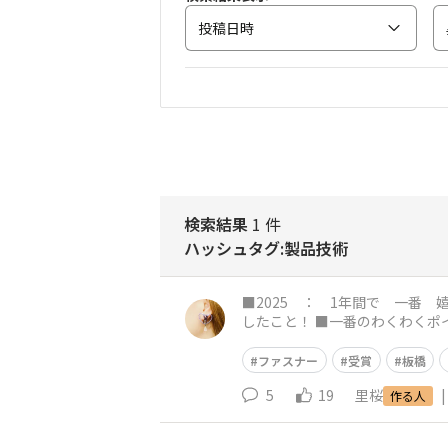
投稿日時
検索結果
1 件
ハッシュタグ:製品技術
■2025 ： 1年間で 一番 嬉しかったこと！ 「ファスナーアクセサリーで板橋製品
したこと！ ■一番のわくわくポイントは！？ ファスナーアクセサリーを製作してきて、デザインで受賞したことはありましたが、製品技術とし
て認められたことが本当に嬉し
ファスナー
受賞
板橋
5
19
里桜
|
作る人