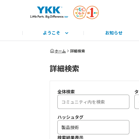
ようこそ
お知らせ
サイト説明と使い方
みんな教えて！
公式HP
とっておきのYKK
みんなで学ぼう！
つながるーる
商標
ホーム
詳細検索
詳細検索
全体検索
タ
ハッシュタグ
検索結果表示