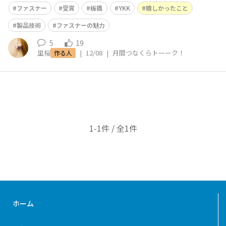
工会議所板橋支部賞）を受賞したこと！ ■一番のわくわ
ファスナー
受賞
板橋
YKK
嬉しかったこと
くポイントは！？ ファスナーアクセサリーを製作してき
て、デザインで受賞したことはありましたが、製品技術と
製品技術
ファスナーの魅力
して認められたことが本当に嬉し
5
19
里桜
|
12/08
|
月間つなくらトーーク！
作る人
1-1件 / 全1件
ホーム