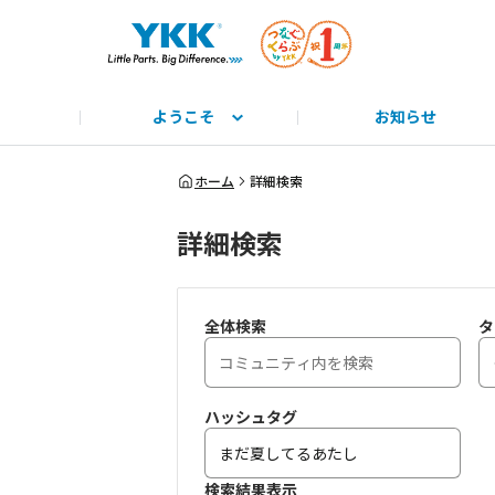
ようこそ
お知らせ
サイト説明と使い方
みんな教えて！
公式HP
とっておきのYKK
みんなで学ぼう！
つながるーる
商標
ホーム
詳細検索
詳細検索
全体検索
タ
ハッシュタグ
検索結果表示