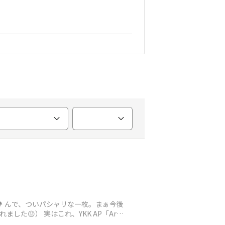
️ んで、ついパシャリな一枚。まぁ今後
😐） 実はこれ、YKK AP「Archi