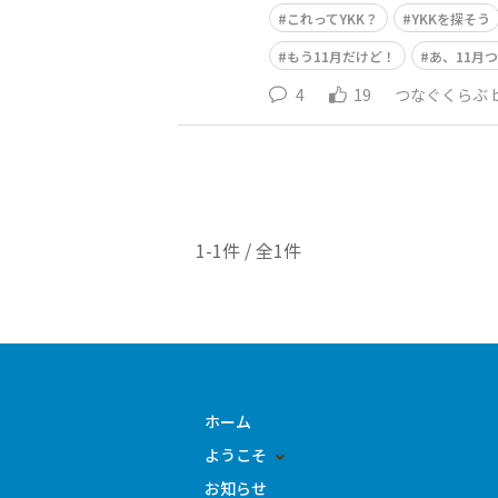
これってYKK？
YKKを探そう
もう11月だけど！
あ、11月
4
19
つなぐくらぶ by
1-1件 / 全1件
ホーム
ようこそ
お知らせ