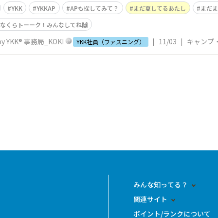
YKK
YKKAP
APも探してみて？
まだ夏してるあたし
まだま
つなくらトーーク！みんなしてね🙌
 YKK® 事務局_KOKI
|
11/03
|
キャンプ
YKK社員（ファスニング）
みんな知ってる？
関連サイト
ポイント/ランクについて