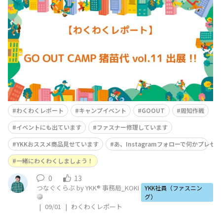
（金）～20日（日）📍天神浜オートキャンプ場（福島県
耶麻郡猪苗代町） みなさんこんにちは！事務局のKOKIで
す。 もうすぐ夏は終わりなのでしょうか？今年も残暑長
く、いきなり冬！になってしまうのでしょうか？まだまだ
わくわくレポート
キャンプイベント
GOOUT
周知作戦
イベントにも出ています
ファスナー修理しています
YKKおススメ商品見せています
あ、Instagramフォローで何かプレ
一緒にわくわくしましょう！
0
13
つなぐくらぶ by YKK® 事務局_KOKI
YKK社員（ファスニン
グ）
|
09/01
|
わくわくレポート