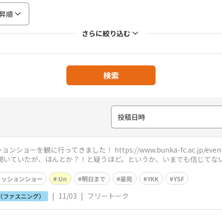
昇順
さらに絞り込む
検索
投稿日時
ってきました！ https://www.bunka-fc.ac.jp/event/culture-fest
ァッションショー
:Un
明日まで
装苑
YKK
YSF
|
11/03
|
フリートーク
員（ファスニング）