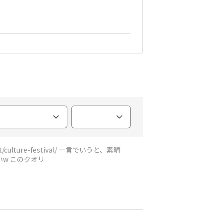
ival/ 一言でいうと、素晴
らしすぎた！ 学生主体の運営と聞いていたが、ほんとか？！と疑うほど。というか、いまでも信じてないw このクオリ