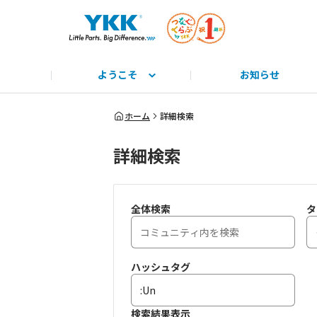
ようこそ
お知らせ
サイト説明と使い方
みんな教えて！
公式HP
とっておきのYKK
みんなで学ぼう！
つながるーる
商標
ホーム
詳細検索
詳細検索
全体検索
タ
ハッシュタグ
検索結果表示