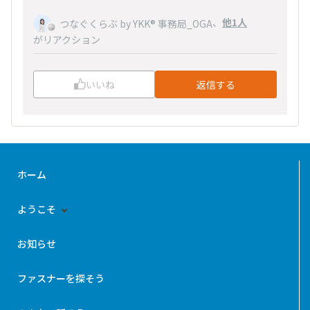
、
他1人
つなぐくらぶ by YKK® 事務局_OGA
がリアクション
いいね
返信する
ホーム
ようこそ
お知らせ
ファスナーを探そう