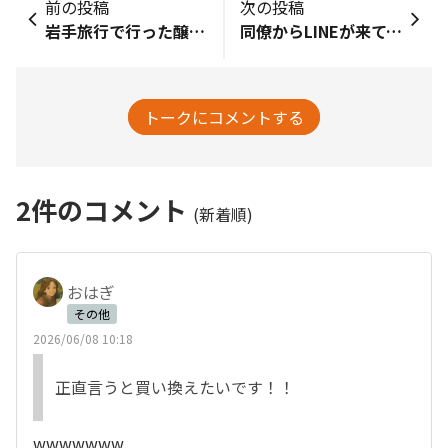
前の投稿
次の投稿
岩手旅行で行った醸造場にてつなぐビールを発見！真っ先にこのコミュニティが思い浮かびました🫶
同僚からLINEが来て、Xにこんな投稿があったよ！と😓グッズ分野に採用していただけるよう、頑張ります🙇‍♂️
トークにコメントする
2
件のコメント
(新着順)
おはぎ
その他
2026/06/08 10:18
正直言うと買い換えたいです！！
wwwwwww