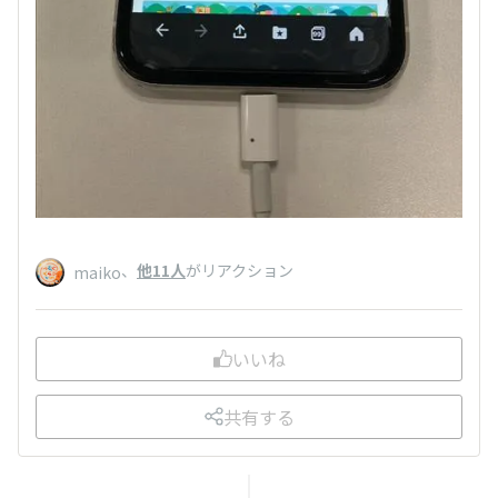
、
他11人
がリアクション
maiko
いいね
共有する