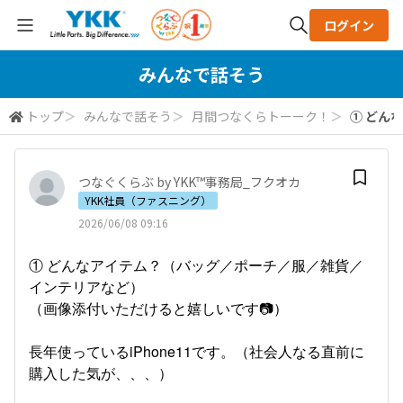
ログイン
全体検索
みんなで話そう
トップ
＞
みんなで話そう
＞
月間つなくらトーーク！
＞
① どん
検索
つなぐくらぶ by YKK™事務局_フクオカ
YKK社員（ファスニング）
2026/06/08 09:16
① どんなアイテム？（バッグ／ポーチ／服／雑貨／
インテリアなど）
（画像添付いただけると嬉しいです📷）
長年使っているiPhone11です。（社会人なる直前に
購入した気が、、、）