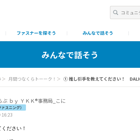
ファスナーを探そう
みんなで話そう
一覧
ポイント・ランク制について
ファスニング製品につい
みんなで話そう
う
＞
月間つなくらトーーク！
＞
① 推し引手を教えてください！ DALHス
ぶ ｂｙ ＹＫＫ®事務局_こに
（ファスニング）
 16:23
てください！