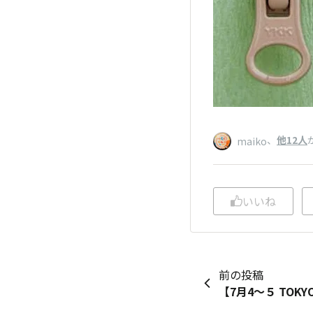
、
他12人
maiko
いいね
前の投稿