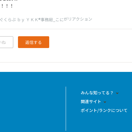
！！！
がリアクション
ぐくらぶ ｂｙ ＹＫＫ®事務局_こに
いね
返信する
みんな知ってる？
関連サイト
ポイント/ランクについて