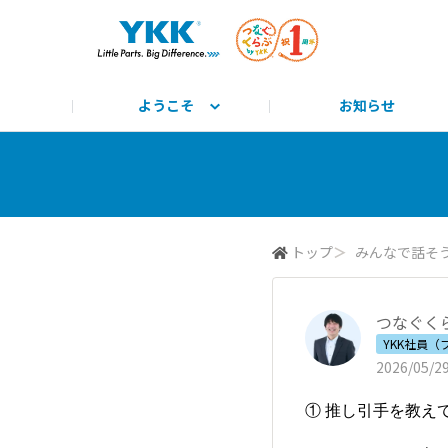
ようこそ
お知らせ
サイト説明と使い方
みんな教えて！
公式HP
とっておきのYKK
みんなで学ぼう！
つながるーる
商標
トップ
＞
みんなで話そ
つなぐくら
YKK社員
2026/05/29
① 推し引手を教え