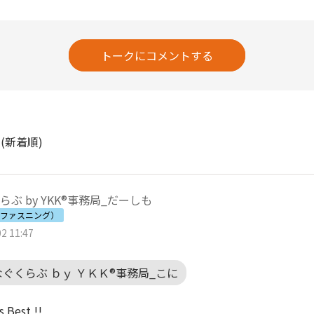
トークにコメントする
ト
(新着順)
ぶ by YKK®事務局_だーしも
（ファスニング）
2 11:47
なぐくらぶ ｂｙ ＹＫＫ®事務局_こに
s Best !!