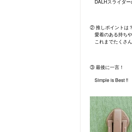
DALHスライダー
② 推しポイントは
愛着のある持ちや
これまでたくさん
③ 最後に一言！
Simple is Best !!