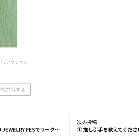
がリアクション
共有する
次の投稿
【7月4～５ TOKYO JEWELRY FESでワークショップ開催！】ZIPARTIST里桜🌸です。こんにちは。７月４日（土）～５日（日）の２日間東京ビッグサイトで開催されるTOKYO JEWELRY FESにて久々にワークショップを開催します！レアな、見る方向で色が変わる「AUROLITE」を使用したコサージュを作ります。数種類から色をお選びいただき、中心のパーツもパールかスワロフスキーからチョイス可能なオンリーワンのコサージュが作れるワークショップです。軽くて立体感のあるコサージュはプレゼントにも最適です💖ワークショップ詳細、ブース詳細はまた来月お知らせさせていただきますが、入場登録が今月いっぱいが無料、来月から有料になってしまいますので、もしよろしければ今月中に来場登録をお済ませください。ワークショップに参加しなくても遊びに来てくださったら嬉しいです。当日ボランティアでお手伝いしてくださる方も募集中です！もしかしたら今期から新しくブランドモデルになったミュージシャン＆アーティストHくんも来るかも・・・💙入場申し込みはこちらから・・・TOKYO JEWERLY FES