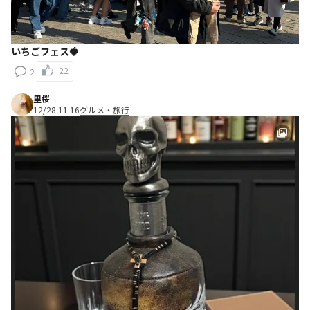
いちごフェス🍓
22
2
里桜
12/28 11:16
グルメ・旅行