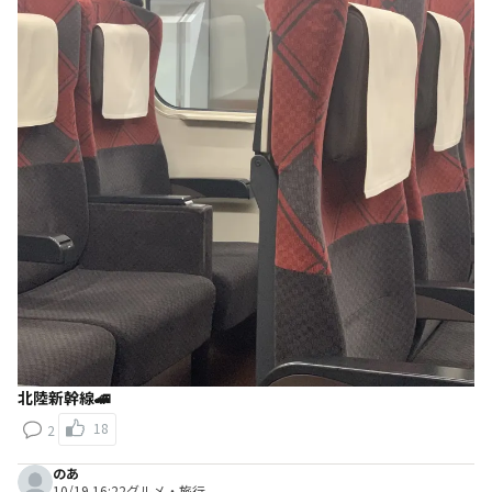
北陸新幹線🚄
18
2
のあ
10/19 16:22
グルメ・旅行