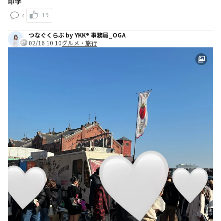
印字
19
4
つなぐくらぶ by YKK® 事務局_OGA
02/16 10:10
グルメ・旅行