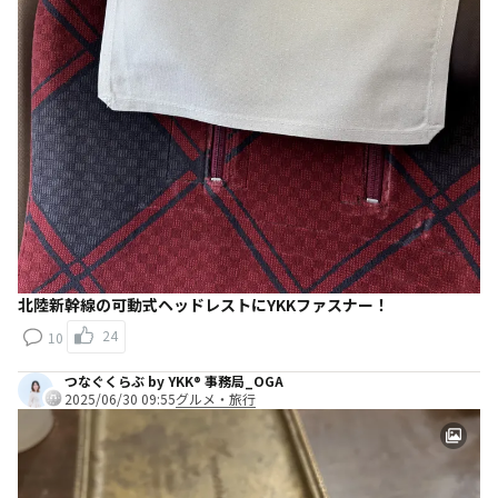
北陸新幹線の可動式ヘッドレストにYKKファスナー！
24
10
つなぐくらぶ by YKK® 事務局_OGA
2025/06/30 09:55
グルメ・旅行