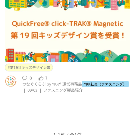
etic が「第19回キッズデザイン賞」を受賞 | YKK株式会社
【受賞部門】 子どもたちの創造性と未来を拓くデザイ
ン部門【受賞商品名】 QuickFree® click-TRAK® Magne
第19回キッズデザイン賞
0
7
つなぐくらぶ by YKK® 運営事務局
YKK社員（ファスニング）
|
09/03
|
ファスニング製品紹介
1-1件 / 全1件