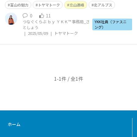
が好きで、YKK入社前から毎年夏に登っているので、ぜひ
富山の魅力
トヤマトーク
立山連峰
北アルプス
皆さんにも立山の素晴らしさを知っていただきたく投稿し
ます！！ いつもは夏に行って一泊二日テント泊なのです
0
11
つなぐくらぶ ｂｙ ＹＫＫ™ 事務局_さ
が、今年はGWでまだ雪が積もっ
YKK社員（ファスニ
としょう
ング）
|
2025/05/09
|
トヤマトーク
1-1件 / 全1件
ホーム