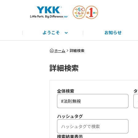
ようこそ
お知らせ
サイト説明と使い方
みんな教えて！
公式HP
とっておきのYKK
みんなで学ぼう！
つながるーる
商標
ホーム
詳細検索
詳細検索
全体検索
タ
ハッシュタグ
検索結果表示