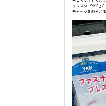
④このサイトでど
インスタでYKKさ
チャックを触ると癒