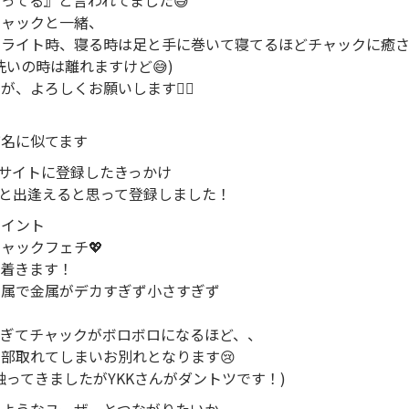
ってる』と言われてました😅
チャックと一緒、
フライト時、寝る時は足と手に巻いて寝てるほどチャックに癒さ
洗いの時は離れますけど😅)
、よろしくお願いします🙇‍♀️
び名に似てます
ィサイトに登録したきっかけ
方と出逢えると思って登録しました！
ポイント
ャックフェチ💖
ち着きます！
金属で金属がデカすぎず小さすぎず
すぎてチャックがボロボロになるほど、、
部取れてしまいお別れとなります😢
触ってきましたがYKKさんがダントツです！)