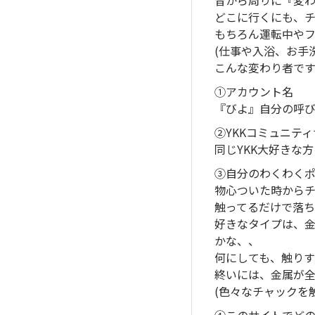
昔から周りに『変わ
どこに行くにも、
もちろん運転中や
(仕事や入浴、お手
こんな変わり者ですが
①アカウント名
『びよ』自分の呼
②YKKコミュニテ
同じYKK大好きな
③自分のわくわく
物心ついた時からチ
触ってるだけで落
好きなタイプは、
かな、、
何にしても、触り
終いには、金属が全
(色々なチャックを