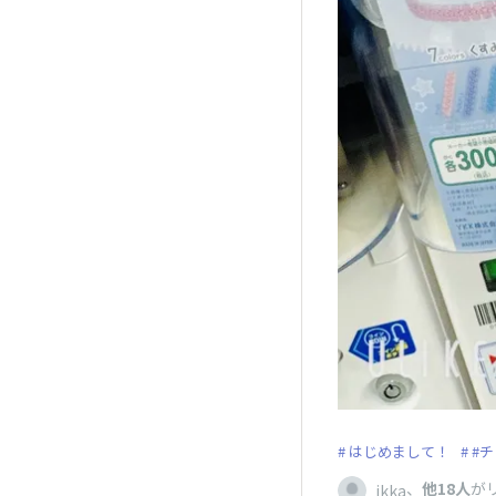
はじめまして！
#
、
他18人
が
ikka