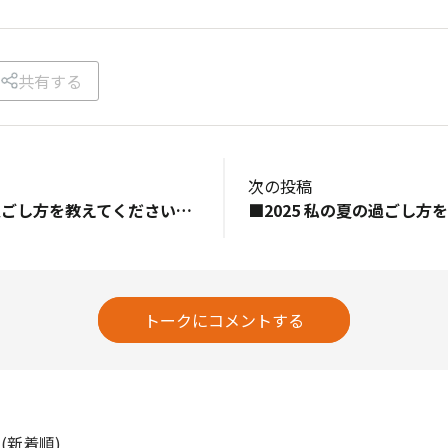
共有する
次の投稿
■2025 私の夏の過ごし方を教えてください！ →涼しい山の中でBBQ☀️ ■一番のわくわくポイントは！？ →道の駅で安いのに美味しい食材探し🤤 ■最後に一言！ →汗ばまない夏最高！！！！！ 夜はもはや肌寒いくらいでびっくり。 （友達が買った花火そのままスーパーに忘れてきたのもびっくり←）
トークにコメントする
ト
(新着順)