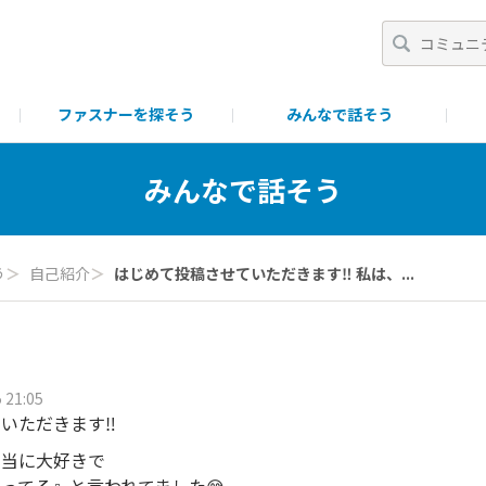
ファスナーを探そう
みんなで話そう
一覧
ポイント・ランク制について
ファスニング製品につい
みんなで話そう
う
＞
自己紹介
＞
はじめて投稿させていただきます‼︎ 私は、...
 21:05
いただきます‼︎
本当に大好きで