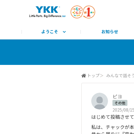
ようこそ
お知らせ
サイト説明と使い方
みんな教えて！
公式HP
とっておきのYKK
みんなで学ぼう！
つながるーる
商標
トップ
＞
みんなで話そ
ピヨ
その他
2025/08/15
はじめて投稿させて
私は、チャックが