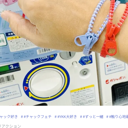
チャック好き
#チャックフェチ
#YKK大好き
#ずっと一緒
#触り心地
リアクション