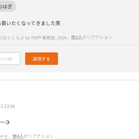
おはぎ
も買いたくなってきました笑
、
他2人
がリアクション
つなぐくらぶ by YKK® 事務局_OGA
いいね
返信する
3 23:56
〜🍋
、
他4人
がリアクション
やき