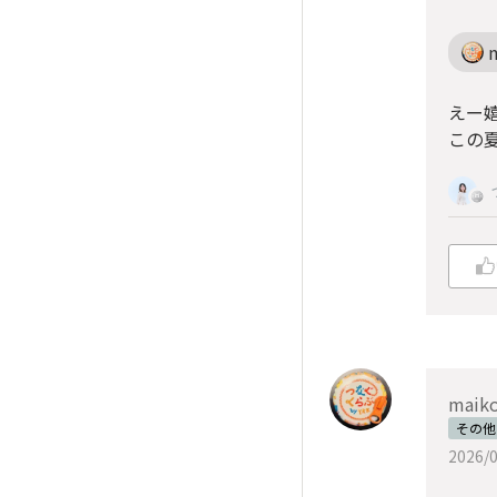
えー嬉
この
maik
その他
2026/0