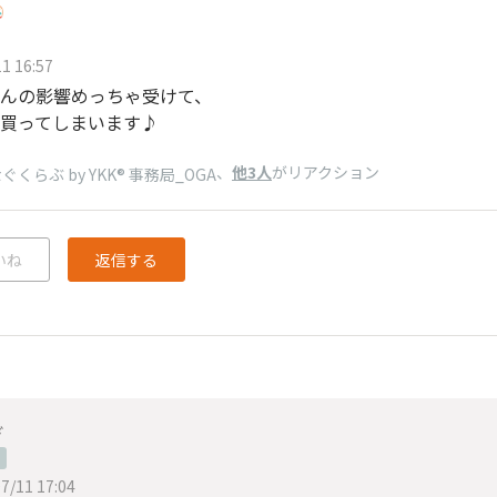
1 16:57
んの影響めっちゃ受けて、
買ってしまいます♪
、
他3人
がリアクション
ぐくらぶ by YKK® 事務局_OGA
いね
返信する
ぎ
7/11 17:04