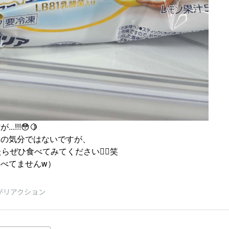
!!!😳🍋
スの気分ではないですが、
らぜひ食べてみてください🙋‍♀️笑
べてませんw）
がリアクション