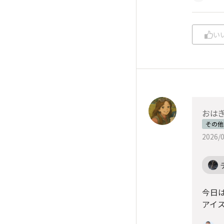
い
おは
その他
2026/0
今日は
アイ