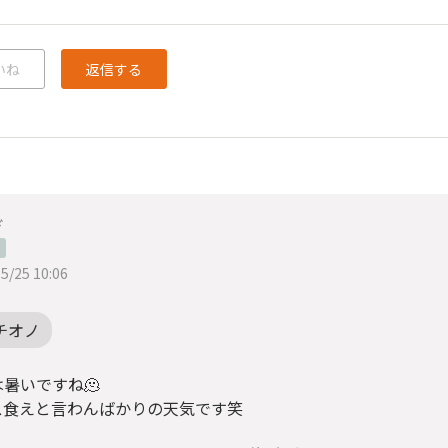
いね
返信する
ぎ
5/25 10:06
チオノ
暑いですね🫠
ス食えと言わんばかりの天気です笑