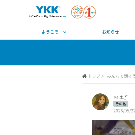
ようこそ
お知らせ
サイト説明と使い方
みんな教えて！
公式HP
とっておきのYKK
みんなで学ぼう！
つながるーる
商標
トップ
＞
みんなで話そ
おはぎ
その他
2026/05/22