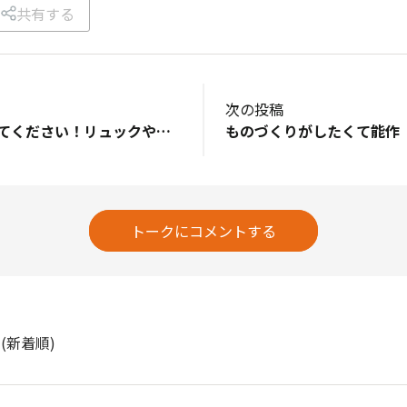
共有する
次の投稿
① 推し引手を教えてください！リュックや服についている、金属×ゴムのハイブリッド引手です！② 推しポイントは？なんといっても金属には出せない触り心地が最高！スライダーの構造とゴムの影響でガチャガチャ音がしないのが嬉しいポイントです！（ガチャガチャしないので、ポケットの存在を忘れることもあります笑）金属とゴムが同じ黒でも質感が違うところもお気に入りです◎③ 最後に一言！このリュックはYKKのインスタで紹介されていて、カッコよくて買ってしまいました😂インスタも要チェックです✅
トークにコメントする
ト
(新着順)