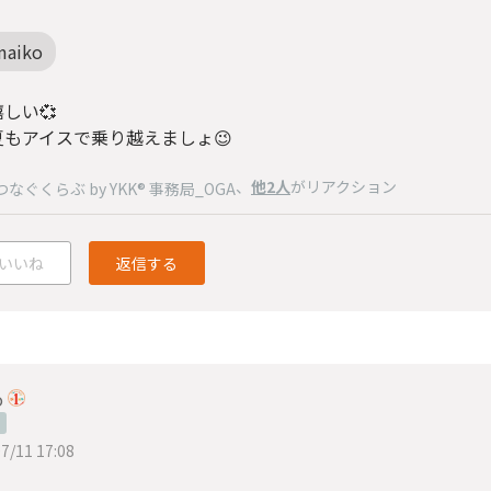
maiko
しい💞
夏もアイスで乗り越えましょ😉
、
他2人
がリアクション
つなぐくらぶ by YKK® 事務局_OGA
いいね
返信する
o
7/11 17:08