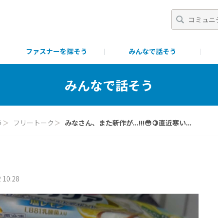
ファスナーを探そう
みんなで話そう
一覧
ポイント・ランク制について
ファスニング製品につい
みんなで話そう
う
＞
フリートーク
＞
みなさん、また新作が...!!!😳🍋直近寒い...
 10:28