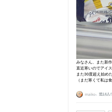
みなさん、また新作が...
直近寒いのでアイ
また30度超え始めた
（まだ寒くて私は食
、
他14人
maiko