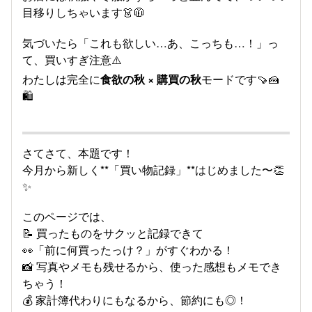
目移りしちゃいます👗🧥
気づいたら「これも欲しい…あ、こっちも…！」っ
て、買いすぎ注意⚠️
わたしは完全に
食欲の秋 × 購買の秋
モードです🍠🍰
🛍️
さてさて、本題です！
今月から新しく**「買い物記録」**はじめました〜👏
✨
このページでは、
📝 買ったものをサクッと記録できて
👀「前に何買ったっけ？」がすぐわかる！
📸 写真やメモも残せるから、使った感想もメモでき
ちゃう！
💰 家計簿代わりにもなるから、節約にも◎！