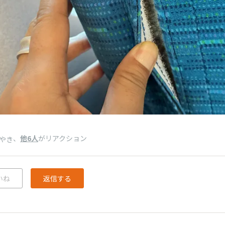
、
他6人
がリアクション
やき
いね
返信する