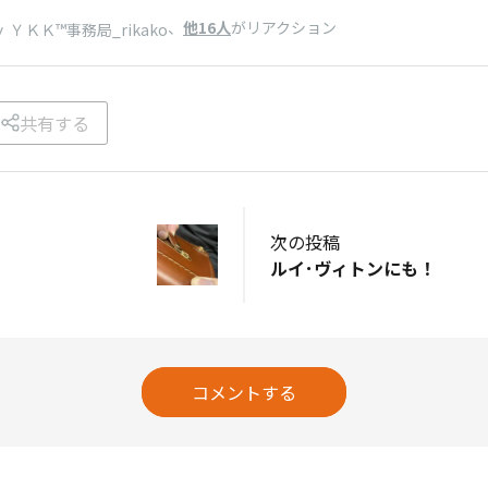
、
他16人
がリアクション
 ＹＫＫ™事務局_rikako
共有する
次の投稿
ルイ･ヴィトンにも！
コメントする