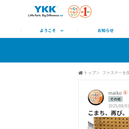
ようこそ
お知らせ
サイト説明と使い方
みんな教えて！
公式HP
とっておきのYKK
みんなで学ぼう！
つながるーる
商標
トップ
＞
ファスナーを
maiko
その他
2025/08/03
こまち、再び。