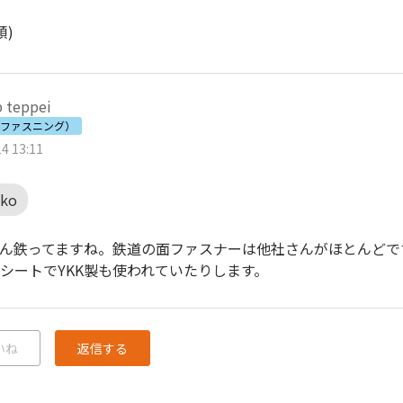
順)
b teppei
（ファスニング）
4 13:11
iko
oさん鉄ってますね。鉄道の面ファスナーは他社さんがほとんどで
シートでYKK製も使われていたりします。
いね
返信する