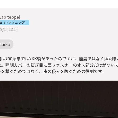
 Lab teppei
社員（ファスニング）
8/14 13:14
maiko
道は700系まではYKK製があったのですが、座席ではなく照明
た。照明カバーの繋ぎ目に面ファスナーのオス部分だけがつい
ーを繋ぐためではなく、虫の侵入を防ぐための役割です。