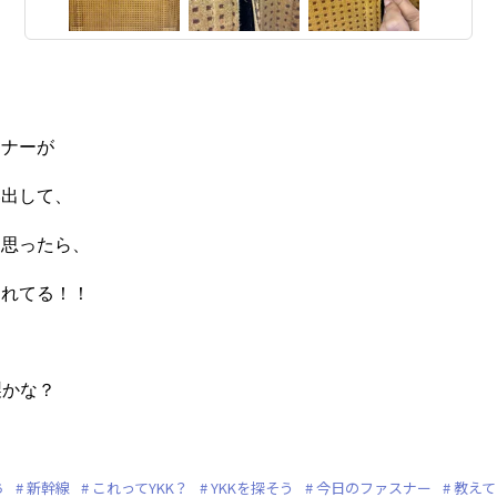
スナーが
い出して、
と思ったら、
われてる！！
製かな？
ち
新幹線
これってYKK？
YKKを探そう
今日のファスナー
教えて